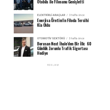
Otobüs ile Filosunu Genişletti
ELEKTRIKLI ARAÇLAR
3 hafta önce
Enerjisa Üretim’in Filoda Tercihi
Kia Oldu
OTOMOTIV SEKTÖRÜ
3 hafta önce
Borusan Next İhale’den Bir İlk: 60
Günlük Zorunlu Trafik Sigortası
Hediye
REKLAM