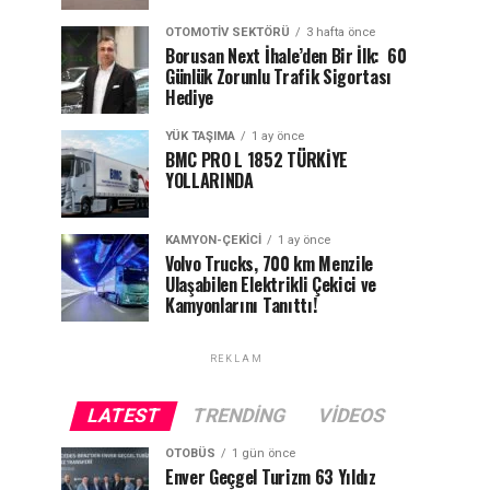
OTOMOTIV SEKTÖRÜ
3 hafta önce
Borusan Next İhale’den Bir İlk: 60
Günlük Zorunlu Trafik Sigortası
Hediye
YÜK TAŞIMA
1 ay önce
BMC PRO L 1852 TÜRKİYE
YOLLARINDA
KAMYON-ÇEKICI
1 ay önce
Volvo Trucks, 700 km Menzile
Ulaşabilen Elektrikli Çekici ve
Kamyonlarını Tanıttı!
REKLAM
LATEST
TRENDING
VIDEOS
OTOBÜS
1 gün önce
Enver Geçgel Turizm 63 Yıldız