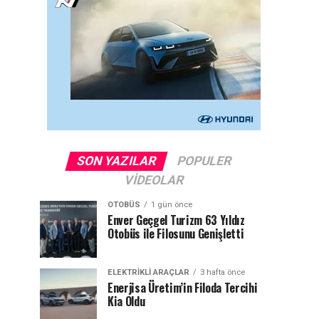
SON YAZILAR
POPULER
VIDEOLAR
OTOBÜS
1 gün önce
Enver Geçgel Turizm 63 Yıldız
Otobüs ile Filosunu Genişletti
ELEKTRIKLI ARAÇLAR
3 hafta önce
Enerjisa Üretim’in Filoda Tercihi
Kia Oldu