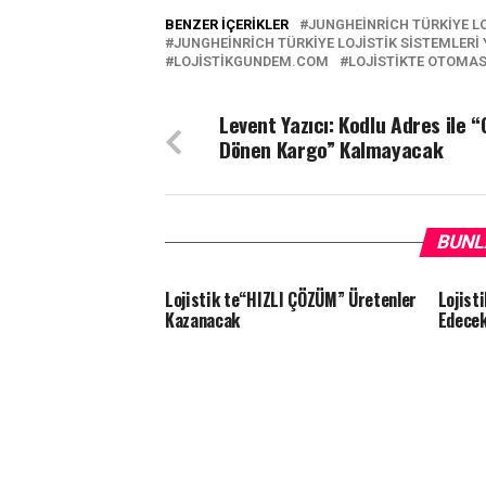
BENZER İÇERIKLER
JUNGHEINRICH TÜRKIYE LO
JUNGHEINRICH TÜRKIYE LOJISTIK SISTEMLERI 
LOJISTIKGUNDEM.COM
LOJISTIKTE OTOMAS
Levent Yazıcı: Kodlu Adres ile “
Dönen Kargo” Kalmayacak
BUNL
Lojistik te“HIZLI ÇÖZÜM” Üretenler
Lojist
Kazanacak
Edece