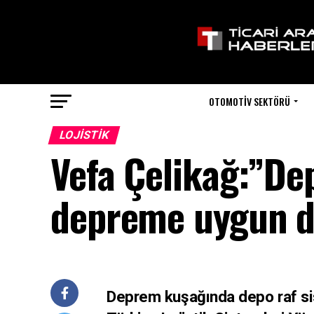
OTOMOTIV SEKTÖRÜ
LOJISTIK
Vefa Çelikağ:”Dep
depreme uygun d
Deprem kuşağında depo raf si