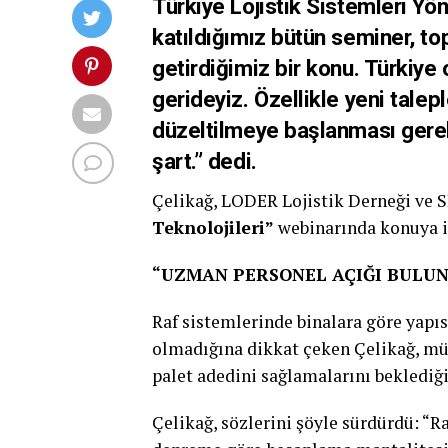
Türkiye Lojistik Sistemleri Yön
katıldığımız bütün seminer, top
getirdiğimiz bir konu. Türkiye
gerideyiz. Özellikle yeni talep
düzeltilmeye başlanması gere
şart.” dedi.
Çelikağ, LODER Lojistik Derneği ve S
Teknolojileri”
webinarında konuya il
“UZMAN PERSONEL AÇIĞI BULU
Raf sistemlerinde binalara göre yapıs
olmadığına dikkat çeken Çelikağ, müş
palet adedini sağlamalarını beklediğin
Çelikağ, sözlerini şöyle sürdürdü: “R