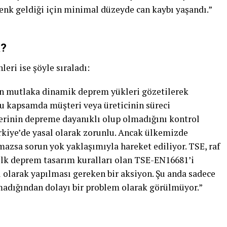
denk geldiği için minimal düzeyde can kaybı yaşandı.”
R?
eri ise şöyle sıraladı:
nin mutlaka dinamik deprem yükleri gözetilerek
 kapsamda müşteri veya üreticinin süreci
erinin depreme dayanıklı olup olmadığını kontrol
ürkiye’de yasal olarak zorunlu. Ancak ülkemizde
mazsa sorun yok yaklaşımıyla hareket ediliyor. TSE, raf
ilk deprem tasarım kuralları olan TSE-EN16681’i
l olarak yapılması gereken bir aksiyon. Şu anda sadece
madığından dolayı bir problem olarak görülmüyor.”