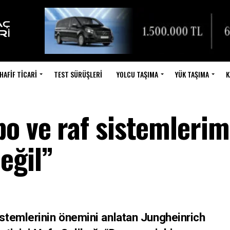
HAFIF TICARI
TEST SÜRÜŞLERI
YOLCU TAŞIMA
YÜK TAŞIMA
K
o ve raf sistemlerim
eğil”
stemlerinin önemini anlatan Jungheinrich