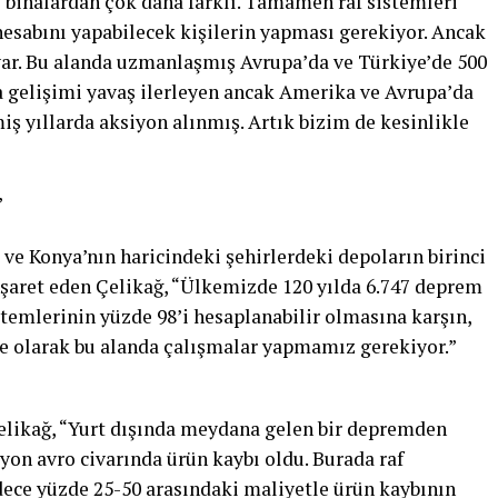
binalardan çok daha farklı. Tamamen raf sistemleri
sabını yapabilecek kişilerin yapması gerekiyor. Ancak
var. Bu alanda uzmanlaşmış Avrupa’da ve Türkiye’de 500
a gelişimi yavaş ilerleyen ancak Amerika ve Avrupa’da
ş yıllarda aksiyon alınmış. Artık bizim de kesinlikle
”
ve Konya’nın haricindeki şehirlerdeki depoların birinci
şaret eden Çelikağ, “Ülkemizde 120 yılda 6.747 deprem
temlerinin yüzde 98’i hesaplanabilir olmasına karşın,
e olarak bu alanda çalışmalar yapmamız gerekiyor.”
Çelikağ, “Yurt dışında meydana gelen bir depremden
yon avro civarında ürün kaybı oldu. Burada raf
adece yüzde 25-50 arasındaki maliyetle ürün kaybının