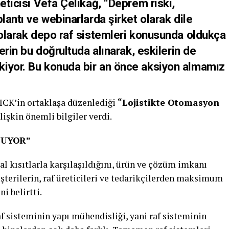
eticisi Vefa Çelikağ, “Deprem riski,
lantı ve webinarlarda şirket olarak dile
 olarak depo raf sistemleri konusunda oldukça
lerin bu doğrultuda alınarak, eskilerin de
kiyor. Bu konuda bir an önce aksiyon almamız
ICK’in ortaklaşa düzenlediği
“Lojistikte Otomasyon
işkin önemli bilgiler verdi.
NUYOR”
al kısıtlarla karşılaşıldığını, ürün ve çözüm imkanı
terilerin, raf üreticileri ve tedarikçilerden maksimum
i belirtti.
af sisteminin yapı mühendisliği, yani raf sisteminin