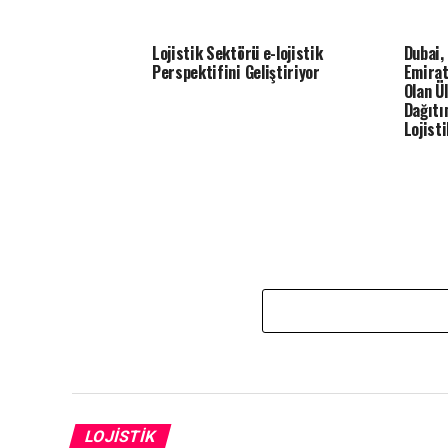
Lojistik Sektörü e-lojistik
Dubai,
Perspektifini Geliştiriyor
Emirat
Olan Ü
Dağıtı
Lojisti
LOJISTIK