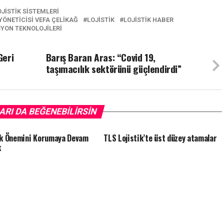
JISTIK SISTEMLERI
YÖNETICISI VEFA ÇELIKAĞ
LOJISTIK
LOJISTIK HABER
YON TEKNOLOJILERI
Geri
Barış Baran Aras: “Covid 19,
taşımacılık sektörünü güçlendirdi”
ARI DA BEĞENEBILIRSIN
ik Önemini Korumaya Devam
TLS Lojistik’te üst düzey atamalar
k